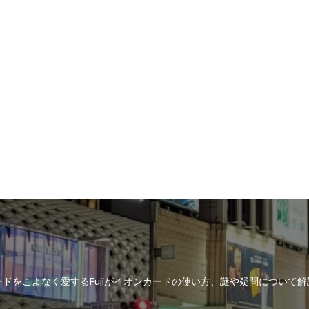
ドをこよなく愛するFujiがイオンカードの使い方、謎や疑問について