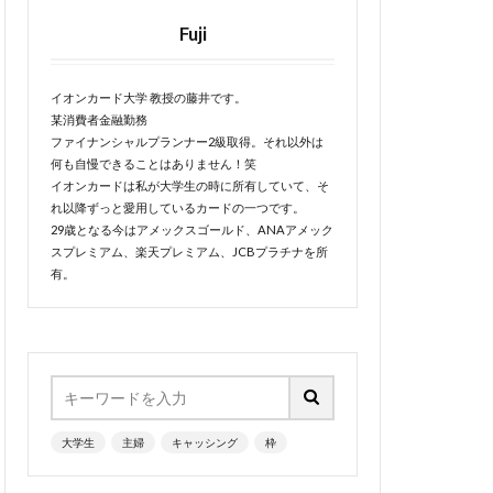
Fuji
イオンカード大学 教授の藤井です。
某消費者金融勤務
ファイナンシャルプランナー2級取得。それ以外は
何も自慢できることはありません！笑
イオンカードは私が大学生の時に所有していて、そ
れ以降ずっと愛用しているカードの一つです。
29歳となる今はアメックスゴールド、ANAアメック
スプレミアム、楽天プレミアム、JCBプラチナを所
有。
大学生
主婦
キャッシング
枠