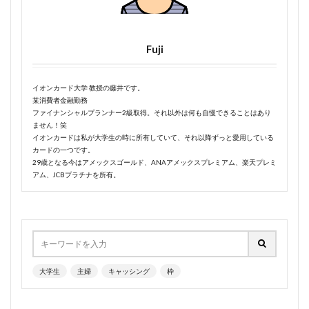
Fuji
イオンカード大学 教授の藤井です。
某消費者金融勤務
ファイナンシャルプランナー2級取得。それ以外は何も自慢できることはあり
ません！笑
イオンカードは私が大学生の時に所有していて、それ以降ずっと愛用している
カードの一つです。
29歳となる今はアメックスゴールド、ANAアメックスプレミアム、楽天プレミ
アム、JCBプラチナを所有。
大学生
主婦
キャッシング
枠