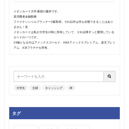
イオンカード大学 教授の藤井です。
某消費者金融勤務
ファイナンシャルプランナー2級取得。それ以外は何も自慢できることはあり
ません！笑
イオンカードは私が大学生の時に所有していて、それ以降ずっと愛用している
カードの一つです。
29歳となる今はアメックスゴールド、ANAアメックスプレミアム、楽天プレミ
アム、JCBプラチナを所有。
大学生
主婦
キャッシング
枠
タグ